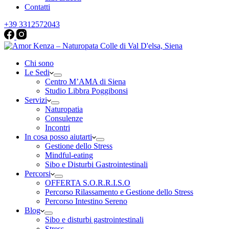
Contatti
+39 3312572043
Chi sono
Le Sedi
Centro M’AMA di Siena
Studio Libbra Poggibonsi
Servizi
Naturopatia
Consulenze
Incontri
In cosa posso aiutarti
Gestione dello Stress
Mindful-eating
Sibo e Disturbi Gastrointestinali
Percorsi
OFFERTA S.O.R.R.I.S.O
Percorso Rilassamento e Gestione dello Stress
Percorso Intestino Sereno
Blog
Sibo e disturbi gastrointestinali
Stress