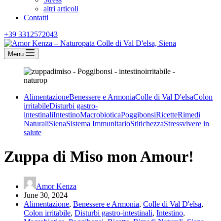
altri articoli
Contatti
+39 3312572043
Menu
Alimentazione
Benessere e Armonia
Colle di Val D'elsa
Colon
irritabile
Disturbi gastro-
intestinali
Intestino
Macrobiotica
Poggibonsi
Ricette
Rimedi
Naturali
Siena
Sistema Immunitario
Stitichezza
Stress
vivere in
salute
Zuppa di Miso mon Amour!
Amor Kenza
June 30, 2024
Alimentazione
,
Benessere e Armonia
,
Colle di Val D'elsa
,
Colon irritabile
,
Disturbi gastro-intestinali
,
Intestino
,