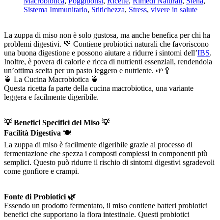
Macrobiotica
,
Poggibonsi
,
Ricette
,
Rimedi Naturali
,
Siena
,
Sistema Immunitario
,
Stitichezza
,
Stress
,
vivere in salute
La zuppa di miso non è solo gustosa, ma anche benefica per chi ha
problemi digestivi. 💚 Contiene probiotici naturali che favoriscono
una buona digestione e possono aiutare a ridurre i sintomi dell’
IBS
.
Inoltre, è povera di calorie e ricca di nutrienti essenziali, rendendola
un’ottima scelta per un pasto leggero e nutriente. 🌱🥄
🍵 La Cucina Macrobiotica 🍵
Questa ricetta fa parte della cucina macrobiotica, una variante
leggera e facilmente digeribile.
💡 Benefici Specifici del Miso 💡
Facilità Digestiva
🍽️
La zuppa di miso è facilmente digeribile grazie al processo di
fermentazione che spezza i composti complessi in componenti più
semplici. Questo può ridurre il rischio di sintomi digestivi sgradevoli
come gonfiore e crampi.
Fonte di Probiotici 🌿
Essendo un prodotto fermentato, il miso contiene batteri probiotici
benefici che supportano la flora intestinale. Questi probiotici