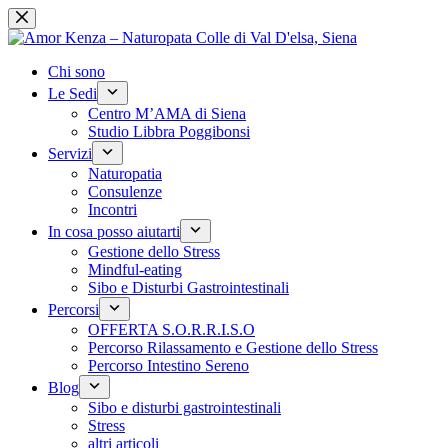
Skip
to
content
Chi sono
Le Sedi
Centro M’AMA di Siena
Studio Libbra Poggibonsi
Servizi
Naturopatia
Consulenze
Incontri
In cosa posso aiutarti
Gestione dello Stress
Mindful-eating
Sibo e Disturbi Gastrointestinali
Percorsi
OFFERTA S.O.R.R.I.S.O
Percorso Rilassamento e Gestione dello Stress
Percorso Intestino Sereno
Blog
Sibo e disturbi gastrointestinali
Stress
altri articoli