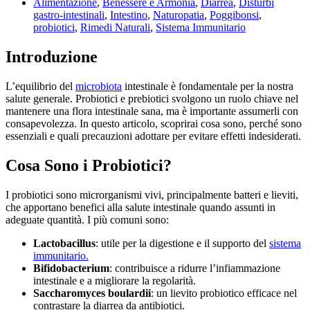
Alimentazione
,
Benessere e Armonia
,
Diarrea
,
Disturbi
gastro-intestinali
,
Intestino
,
Naturopatia
,
Poggibonsi
,
probiotici
,
Rimedi Naturali
,
Sistema Immunitario
Introduzione
L’equilibrio del
microbiota
intestinale è fondamentale per la nostra
salute generale. Probiotici e prebiotici svolgono un ruolo chiave nel
mantenere una flora intestinale sana, ma è importante assumerli con
consapevolezza. In questo articolo, scoprirai cosa sono, perché sono
essenziali e quali precauzioni adottare per evitare effetti indesiderati.
Cosa Sono i Probiotici?
I probiotici sono microrganismi vivi, principalmente batteri e lieviti,
che apportano benefici alla salute intestinale quando assunti in
adeguate quantità. I più comuni sono:
Lactobacillus
: utile per la digestione e il supporto del
sistema
immunitario.
Bifidobacterium
: contribuisce a ridurre l’infiammazione
intestinale e a migliorare la regolarità.
Saccharomyces boulardii
: un lievito probiotico efficace nel
contrastare la diarrea da antibiotici.