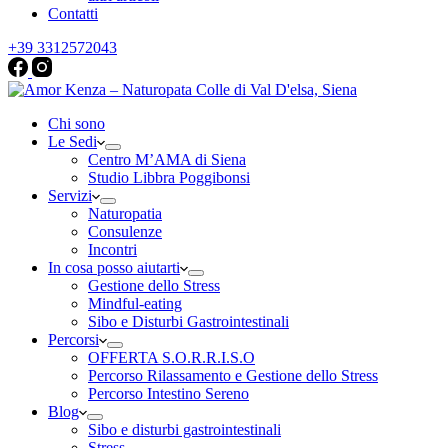
Contatti
+39 3312572043
Chi sono
Le Sedi
Centro M’AMA di Siena
Studio Libbra Poggibonsi
Servizi
Naturopatia
Consulenze
Incontri
In cosa posso aiutarti
Gestione dello Stress
Mindful-eating
Sibo e Disturbi Gastrointestinali
Percorsi
OFFERTA S.O.R.R.I.S.O
Percorso Rilassamento e Gestione dello Stress
Percorso Intestino Sereno
Blog
Sibo e disturbi gastrointestinali
Stress