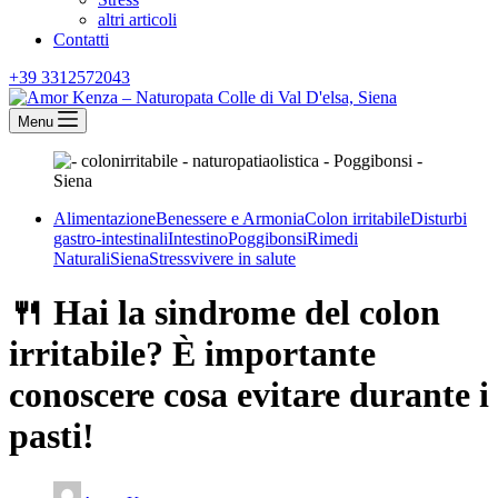
altri articoli
Contatti
+39 3312572043
Menu
Alimentazione
Benessere e Armonia
Colon irritabile
Disturbi
gastro-intestinali
Intestino
Poggibonsi
Rimedi
Naturali
Siena
Stress
vivere in salute
🍴 Hai la sindrome del colon
irritabile? È importante
conoscere cosa evitare durante i
pasti!