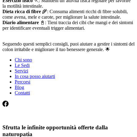
Esercizio fisico
🏃: Mantieni un’attività fisica regolare per favorire
la motilità intestinale.
Dieta ricca di fibre
🌾: Consuma alimenti ricchi di fibre solubili,
come avena, mele e carote, per migliorare la salute intestinale.
Diario alimentare
📓: Tieni traccia dei cibi che mangi e dei sintomi
per identificare eventuali trigger alimentari.
Seguendo questi semplici consigli, puoi aiutare a gestire i sintomi del
colon irritabile e migliorare il tuo benessere generale. 🌟
Chi sono
Le Sedi
Servizi
In cosa posso aiutarti
Percorsi
Blog
Contatti
Sfrutta le infinite opportunità offerte dalla
naturopatia