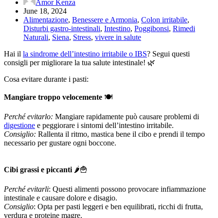
Amor Kenza
June 18, 2024
Alimentazione
,
Benessere e Armonia
,
Colon irritabile
,
Disturbi gastro-intestinali
,
Intestino
,
Poggibonsi
,
Rimedi
Naturali
,
Siena
,
Stress
,
vivere in salute
Hai il
la sindrome dell’intestino irritabile o IBS
? Segui questi
consigli per migliorare la tua salute intestinale! 🌿
Cosa evitare durante i pasti:
Mangiare troppo velocemente
🍽️
Perché evitarlo:
Mangiare rapidamente può causare problemi di
digestione
e peggiorare i sintomi dell’intestino irritabile.
Consiglio:
Rallenta il ritmo, mastica bene il cibo e prendi il tempo
necessario per gustare ogni boccone.
Cibi grassi e piccanti
🌶️🍟
Perché evitarli
: Questi alimenti possono provocare infiammazione
intestinale e causare dolore e disagio.
Consiglio
: Opta per pasti leggeri e ben equilibrati, ricchi di frutta,
verdura e proteine magre.