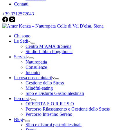
Contatti
+39 3312572043
Chi sono
Le Sedi
Centro M’AMA di Siena
Studio Libbra Poggibonsi
Servizi
Naturopatia
Consulenze
Incontri
In cosa posso aiutarti
Gestione dello Stress
Mindful-eating
Sibo e Disturbi Gastrointestinali
Percorsi
OFFERTA S.O.R.R.I.S.O
Percorso Rilassamento e Gestione dello Stress
Percorso Intestino Sereno
Blog
Sibo e disturbi gastrointestinali
Stress