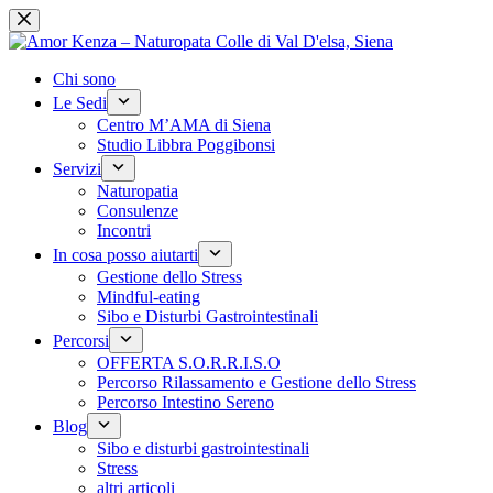
Skip
to
content
Chi sono
Le Sedi
Centro M’AMA di Siena
Studio Libbra Poggibonsi
Servizi
Naturopatia
Consulenze
Incontri
In cosa posso aiutarti
Gestione dello Stress
Mindful-eating
Sibo e Disturbi Gastrointestinali
Percorsi
OFFERTA S.O.R.R.I.S.O
Percorso Rilassamento e Gestione dello Stress
Percorso Intestino Sereno
Blog
Sibo e disturbi gastrointestinali
Stress
altri articoli